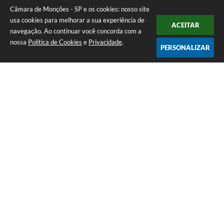
Câmara de Monções - SP e os cookies: nosso site
usa cookies para melhorar a sua experiência de
ACEITAR
navegação. Ao continuar você concorda com a
nossa
Política de Cookies
e
Privacidade
.
PERSONALIZAR
Telefone: (17) 3484-1161
Endereço: Rua Pedro Vicente da Costa, nº 610 - CDHU A | CEP: 15275-
146
Atendimento de Segunda-feira a Sexta-feira das 08h às 11h e das 13h
às 16h30
CNPJ: 51.345.890/0001-04
Câmara de Monções - SP
Versão do Sistema:
3.5.3 - 19/06/2026
Portal atualizado em:
05/08/2026 10:56
Dados Abertos