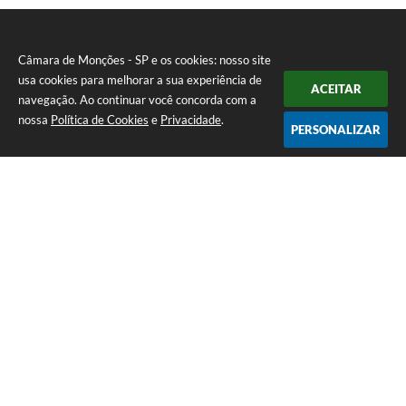
Câmara de Monções - SP e os cookies: nosso site
usa cookies para melhorar a sua experiência de
ACEITAR
navegação. Ao continuar você concorda com a
nossa
Política de Cookies
e
Privacidade
.
PERSONALIZAR
Telefone: (17) 3484-1161
Endereço: Rua Pedro Vicente da Costa, nº 610 - CDHU A | CEP: 15275-
146
Atendimento de Segunda-feira a Sexta-feira das 08h às 11h e das 13h
às 16h30
CNPJ: 51.345.890/0001-04
Câmara de Monções - SP
Versão do Sistema:
3.5.3 - 19/06/2026
Portal atualizado em:
05/08/2026 10:56
Dados Abertos