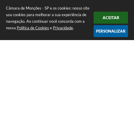
Câmara de Monções - SP e os cookies: nosso site
usa cookies para melhorar a sua experiência de
ACEITAR
navegação. Ao continuar você concorda com a
nossa
Política de Cookies
e
Privacidade
.
PERSONALIZAR
Telefone: (17) 3484-1161
Endereço: Rua Pedro Vicente da Costa, nº 610 - CDHU A | CEP: 15275-
146
Atendimento de Segunda-feira a Sexta-feira das 08h às 11h e das 13h
às 16h30
CNPJ: 51.345.890/0001-04
Câmara de Monções - SP
Versão do Sistema:
3.5.3 - 19/06/2026
Portal atualizado em:
05/08/2026 10:56
Dados Abertos