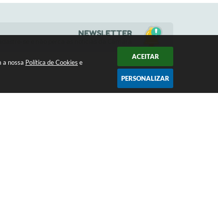
NEWSLETTER
adastre-se e não perca as notícias da Câmara
ACEITAR
m a nossa
Política de Cookies
e
PERSONALIZAR
HORÁRIOS
a
(17) 3484-1161
s 13h
contato@camaramoncoes.sp.gov.br
10:56
gia