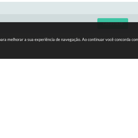
CADASTRAR
C
 para melhorar a sua experiência de navegação. Ao continuar você concorda co
LIZAÇÃO
HORÁRIOS
edro Vicente da Costa, nº 610 -
Atendimento de Segunda-feira 
 A
Sexta-feira das 08h às 11h e da
15275-146
às 16h30
ersão do Sistema:
3.5.3 - 19/06/2026
Portal atualizado em:
05/08/2026 
Copyright Instar - 2006-2026. Todos os direitos reservados -
Instar Tecnolo