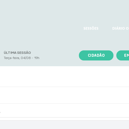
SESSÕES
DIÁRIO O
ÚLTIMA SESSÃO
CIDADÃO
E
Terça-feira, 04/08 - 19h
o