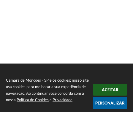
Câmara de Monções - SP e os cookies: nosso site
usa cookies para melhorar a sua experiência de
ACEITAR
navegação. Ao continuar você concorda com a
nossa
Política de Cookies
e
Privacidade
.
PERSONALIZAR
Telefone: (17) 3484-1161