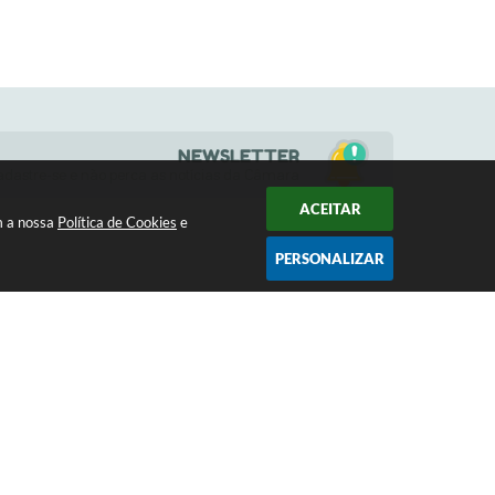
NEWSLETTER
adastre-se e não perca as notícias da Câmara
ACEITAR
m a nossa
Política de Cookies
e
PERSONALIZAR
HORÁRIOS
a
(17) 3484-1161
s 13h
contato@camaramoncoes.sp.gov.br
10:56