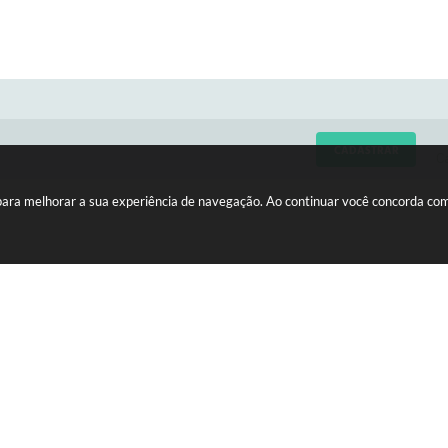
CADASTRAR
C
 para melhorar a sua experiência de navegação. Ao continuar você concorda co
LIZAÇÃO
HORÁRIOS
edro Vicente da Costa, nº 610 -
Atendimento de Segunda-feira 
 A
Sexta-feira das 08h às 11h e da
15275-146
às 16h30
ersão do Sistema:
3.5.3 - 19/06/2026
Portal atualizado em:
05/08/2026 