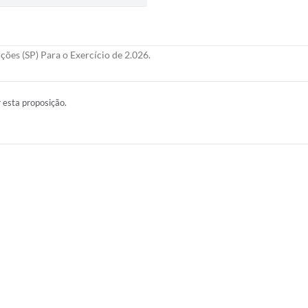
ões (SP) Para o Exercício de 2.026.
r esta proposição.