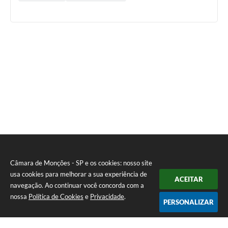
Câmara de Monções - SP e os cookies: nosso site
usa cookies para melhorar a sua experiência de
ACEITAR
navegação. Ao continuar você concorda com a
nossa
Política de Cookies
e
Privacidade
.
PERSONALIZAR