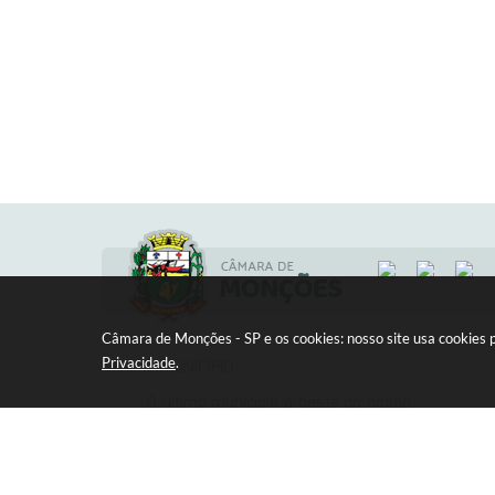
Câmara de Monções - SP e os cookies: nosso site usa cookies
Privacidade
.
O MUNICÍPIO
O último município a oeste do nosso
Estado era Jaboticabal. Em seu vasto
LOCA
território, que se estendia até as
Rua P
barrancas do Rio Paraná,. Em 1885,
CDHU
as margens do Ribeirão Santa
CEP: 