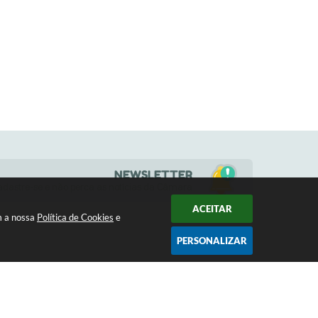
NEWSLETTER
adastre-se e não perca as notícias da Câmara
ACEITAR
m a nossa
Política de Cookies
e
PERSONALIZAR
HORÁRIOS
a
(17) 3484-1161
s 13h
contato@camaramoncoes.sp.gov.br