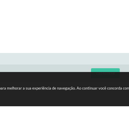
CADASTRAR
C
 para melhorar a sua experiência de navegação. Ao continuar você concorda co
LIZAÇÃO
HORÁRIOS
edro Vicente da Costa, nº 610 -
Atendimento de Segunda-feira 
 A
Sexta-feira das 08h às 11h e da
15275-146
às 16h30