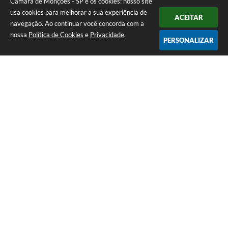
Câmara de Monções - SP e os cookies: nosso site
usa cookies para melhorar a sua experiência de
ACEITAR
navegação. Ao continuar você concorda com a
nossa
Política de Cookies
e
Privacidade
.
PERSONALIZAR
Telefone: (17) 3484-1161
Endereço: Rua Pedro Vicente da Costa, nº 610 - CDHU A | CEP: 15275-
146
Atendimento de Segunda-feira a Sexta-feira das 08h às 11h e das 13h
às 16h30
CNPJ: 51.345.890/0001-04
Câmara de Monções - SP
Versão do Sistema:
3.5.3 - 19/06/2026
Portal atualizado em:
05/08/2026 10:56
Dados Abertos
Copyright Instar - 2006-2026. Todos os direitos reservados -