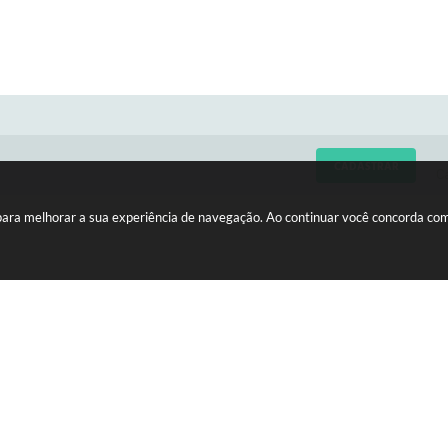
CADASTRAR
C
 para melhorar a sua experiência de navegação. Ao continuar você concorda co
LIZAÇÃO
HORÁRIOS
edro Vicente da Costa, nº 610 -
Atendimento de Segunda-feira 
 A
Sexta-feira das 08h às 11h e da
15275-146
às 16h30
ersão do Sistema:
3.5.3 - 19/06/2026
Portal atualizado em:
05/08/2026 