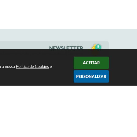
NEWSLETTER
adastre-se e não perca as notícias da Câmara
ACEITAR
m a nossa
Política de Cookies
e
PERSONALIZAR
HORÁRIOS
a
(17) 3484-1161
s 13h
contato@camaramoncoes.sp.gov.br
10:56