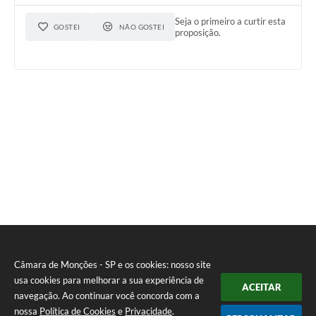
Seja o primeiro a curtir esta
GOSTEI
NÃO GOSTEI
proposição.
Câmara de Monções - SP e os cookies: nosso site
usa cookies para melhorar a sua experiência de
ACEITAR
navegação. Ao continuar você concorda com a
nossa
Política de Cookies
e
Privacidade
.