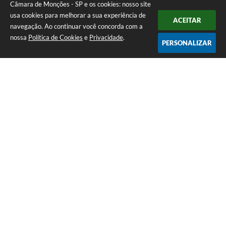
Câmara de Monções - SP e os cookies: nosso site
usa cookies para melhorar a sua experiência de
ACEITAR
navegação. Ao continuar você concorda com a
nossa
Política de Cookies
e
Privacidade
.
PERSONALIZAR
Telefone: (17) 3484-1161
Endereço: Rua Pedro Vicente da Costa, nº 610 - CDHU A | CEP: 15275-
146
Atendimento de Segunda-feira a Sexta-feira das 08h às 11h e das 13h
às 16h30
CNPJ: 51.345.890/0001-04
Câmara de Monções - SP
Versão do Sistema:
3.5.3 - 19/06/2026
Portal atualizado em:
05/08/2026 10:56
Dados Abertos
Copyright Instar - 2006-2026. Todos os direitos reservados -