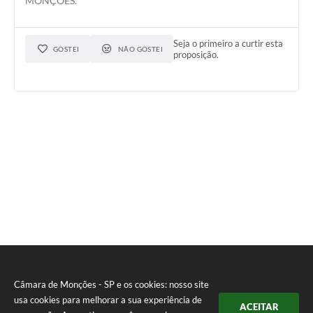
MONÇÕES.
Seja o primeiro a curtir esta
GOSTEI
NÃO GOSTEI
proposição.
Câmara de Monções - SP e os cookies: nosso site
usa cookies para melhorar a sua experiência de
ACEITAR