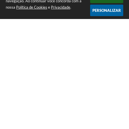
navegação. Ao continuar você concorda com a
nossa
Política de Cookies
e
Privacidade
.
PERSONALIZAR
Telefone: (17) 3484-1161
Endereço: Rua Pedro Vicente da Costa, nº 610 - CDHU A | CEP: 15275-
146
Atendimento de Segunda-feira a Sexta-feira das 08h às 11h e das 13h
às 16h30
CNPJ: 51.345.890/0001-04
Câmara de Monções - SP
Versão do Sistema:
3.5.3 - 19/06/2026
Portal atualizado em:
05/08/2026 10:56
Dados Abertos
Copyright Instar - 2006-2026. Todos os direitos reservados -
Instar Tecnologia