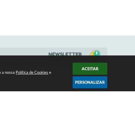
NEWSLETTER
adastre-se e não perca as notícias da Câmara
ACEITAR
m a nossa
Política de Cookies
e
PERSONALIZAR
HORÁRIOS
a
(17) 3484-1161
s 13h
contato@camaramoncoes.sp.gov.br