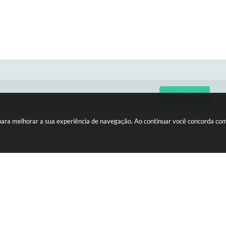
CADASTRAR
C
 para melhorar a sua experiência de navegação. Ao continuar você concorda co
LIZAÇÃO
HORÁRIOS
edro Vicente da Costa, nº 610 -
Atendimento de Segunda-feira 
 A
Sexta-feira das 08h às 11h e da
15275-146
às 16h30