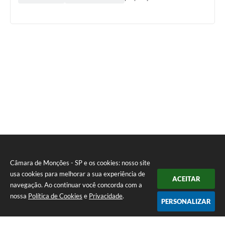
Câmara de Monções - SP e os cookies: nosso site
usa cookies para melhorar a sua experiência de
ACEITAR
navegação. Ao continuar você concorda com a
nossa
Política de Cookies
e
Privacidade
.
PERSONALIZAR